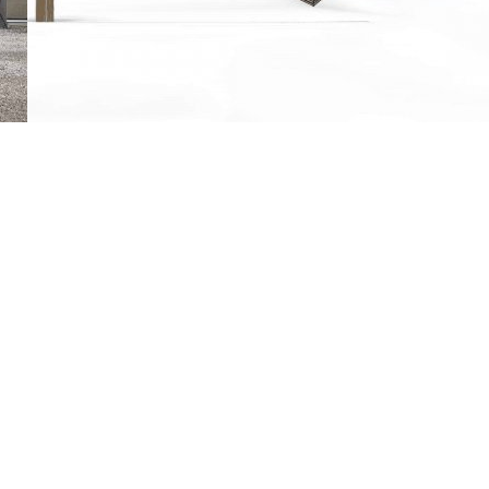
Havsrestaurang & konferens