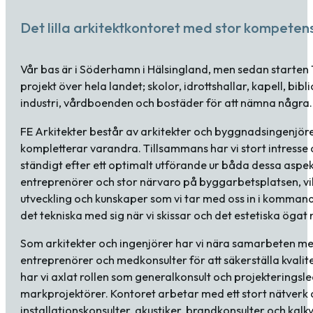
Det lilla arkitektkontoret med stor kompeten
Vår bas är i Söderhamn i Hälsingland, men sedan starten 
projekt över hela landet; skolor, idrottshallar, kapell, bibl
industri, vårdboenden och bostäder för att nämna några.
FE Arkitekter består av arkitekter och byggnadsingenjör
kompletterar varandra. Tillsammans har vi stort intresse 
ständigt efter ett optimalt utförande ur båda dessa aspe
entreprenörer och stor närvaro på byggarbetsplatsen, vi
utveckling och kunskaper som vi tar med oss in i kommande 
det tekniska med sig när vi skissar och det estetiska ögat n
Som arkitekter och ingenjörer har vi nära samarbeten me
entreprenörer och medkonsulter för att säkerställa kvalite
har vi axlat rollen som generalkonsult och projekteringsl
markprojektörer. Kontoret arbetar med ett stort nätverk a
installationskonsulter, akustiker, brandkonsulter och kalky