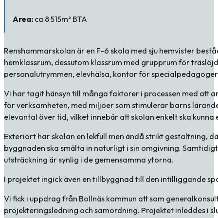
Area:
ca 8 515m² BTA
Renshammarskolan är en F-6 skola med sju hemvister beståend
hemklassrum, dessutom klassrum med grupprum för träslöjd, te
personalutrymmen, elevhälsa, kontor för specialpedagogern
Vi har tagit hänsyn till många faktorer i processen med att
för verksamheten, med miljöer som stimulerar barns lärand
elevantal över tid, vilket innebär att skolan enkelt ska kunna
Exteriört har skolan en lekfull men ändå strikt gestaltning, 
byggnaden ska smälta in naturligt i sin omgivning. Samtidig
utsträckning är synlig i de gemensamma ytorna.
I projektet ingick även en tillbyggnad till den intilliggan
Vi fick i uppdrag från Bollnäs kommun att som generalkonsul
projekteringsledning och samordning. Projektet inleddes i sl